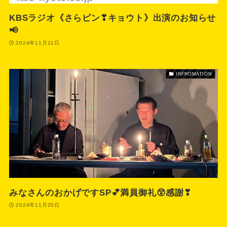
KBSラジオ《さらピン❣キョウト》出演のお知らせ
📢
2024年11月21日
INFROMATION
みなさんのおかげですSP💕満員御礼😲感謝❣
2024年11月20日