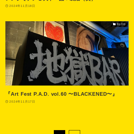
2024年11月18日
BLOG
『Art Fest P.A.D. vol.60 〜BLACKENED〜』
2024年11月17日