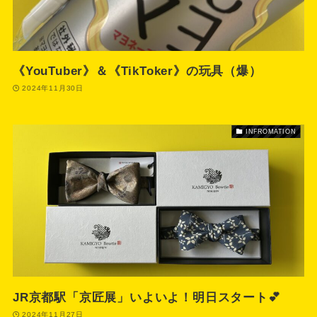
《YouTuber》＆《TikToker》の玩具（爆）
2024年11月30日
INFROMATION
JR京都駅「京匠展」いよいよ！明日スタート💕
2024年11月27日