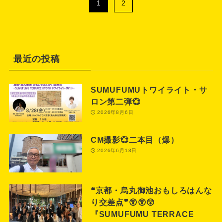
1
2
最近の投稿
SUMUFUMUトワイライト・サ
ロン第二弾💞
2026年8月6日
CM撮影💞二本目（爆）
2026年6月18日
❝京都・烏丸御池おもしろはんな
り交差点❞😲😲😲
『SUMUFUMU TERRACE