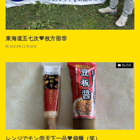
東海道五七次💖枚方宿😲
2024年11月18日
BLOG
レンジでチン😲天下一品💖袋麺（笑）