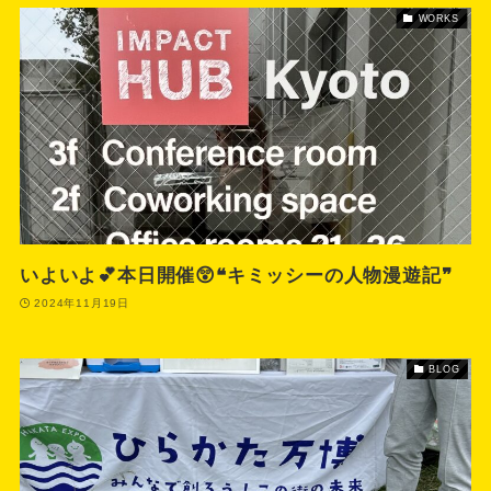
WORKS
いよいよ💕本日開催😲❝キミッシーの人物漫遊記❞
2024年11月19日
BLOG