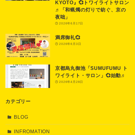
KYOTO』💞トワイライトサロン
♬「和蝋燭の灯りで紡ぐ、京の
夜咄」
2026年6月17日
満席御礼💞
2026年6月3日
京都烏丸御池「SUMUFUMU ト
ワイライト・サロン」💞始動♬
2026年4月28日
カテゴリー
BLOG
INFROMATION