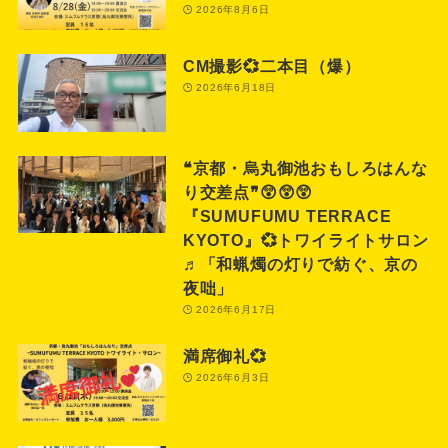
2026年8月6日
CM撮影💞二本目（爆）
2026年6月18日
❝京都・烏丸御池おもしろはんな
り交差点❞😲😲😲
『SUMUFUMU TERRACE
KYOTO』💞トワイライトサロン
♬「和蝋燭の灯りで紡ぐ、京の
夜咄」
2026年6月17日
満席御礼💞
2026年6月3日