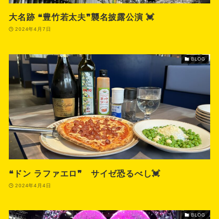
大名跡 ❝豊竹若太夫❞襲名披露公演 💓
2024年4月7日
BLOG
❝ドン ラファエロ❞ サイゼ恐るべし💓
2024年4月4日
BLOG