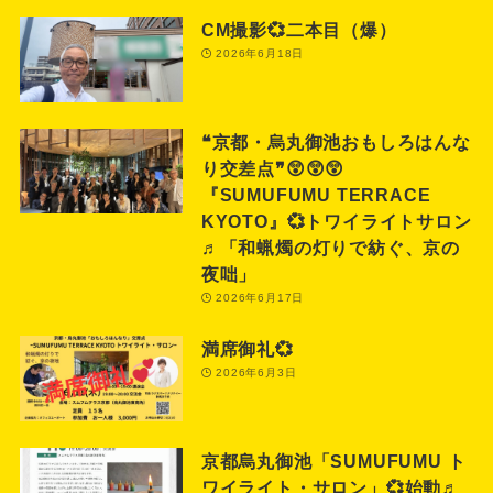
CM撮影💞二本目（爆）
2026年6月18日
❝京都・烏丸御池おもしろはんな
り交差点❞😲😲😲
『SUMUFUMU TERRACE
KYOTO』💞トワイライトサロン
♬「和蝋燭の灯りで紡ぐ、京の
夜咄」
2026年6月17日
満席御礼💞
2026年6月3日
京都烏丸御池「SUMUFUMU ト
ワイライト・サロン」💞始動♬