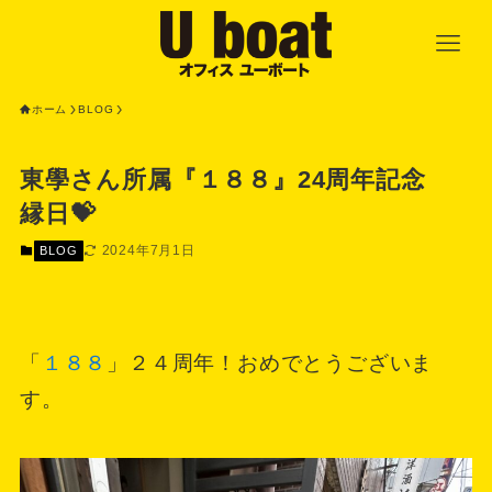
ホーム
BLOG
東學さん所属『１８８』24周年記念
縁日💝
2024年7月1日
BLOG
「
１８８
」２４周年！おめでとうございま
す。