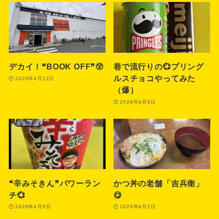
デカイ！❝BOOK OFF❞😲
巷で流行りの💞プリング
ルスチョコやってみた
2026年4月12日
（爆）
2026年4月6日
❝辛みそきん❞パワーラン
かつ丼の老舗「吉兵衛」
チ💞
😋
2026年4月6日
2026年4月2日