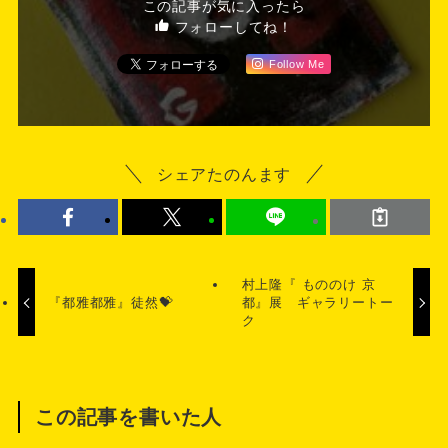
この記事が気に入ったら
フォローしてね！
Follow Me
シェアたのんます
村上隆『 もののけ 京
『都雅都雅』徒然💝
都』展 ギャラリートー
ク
この記事を書いた人