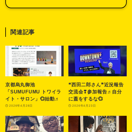
関連記事
京都烏丸御池
❝西田二郎さん❞近況報告
「SUMUFUMU トワイラ
交流会❣参加報告♬自分
イト・サロン」💞始動♬
に蓋をするな💞
2026年4月28日
2026年4月23日