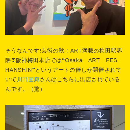
そうなんです!芸術の秋！ART満載の梅田駅界
隈❣阪神梅田本店では❝Osaka ART FES
HANSHIN❞というアートの催しが開催されて
いて
川田画廊
さんはこちらに出店されている
んです。（驚）