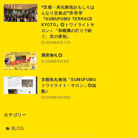
❝京都・烏丸御池おもしろは
んなり交差点❞😲😲😲
『SUMUFUMU TERRACE
KYOTO』💞トワイライトサ
ロン♬「和蝋燭の灯りで紡
ぐ、京の夜咄」
2026年6月17日
満席御礼💞
2026年6月3日
京都烏丸御池「SUMUFUMU
トワイライト・サロン」💞始
動♬
2026年4月28日
カテゴリー
BLOG