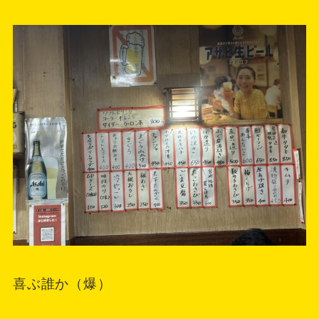
喜ぶ誰か（爆）