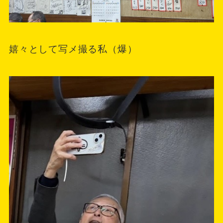
嬉々として写メ撮る私（爆）