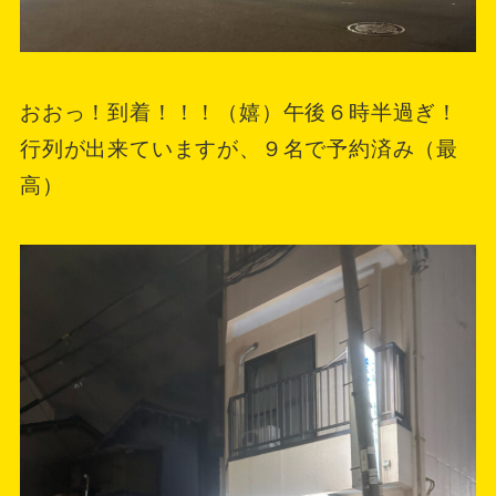
おおっ！到着！！！（嬉）午後６時半過ぎ！
行列が出来ていますが、９名で予約済み（最
高）