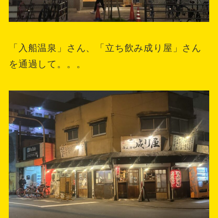
「入船温泉」さん、「立ち飲み成り屋」さん
を通過して。。。