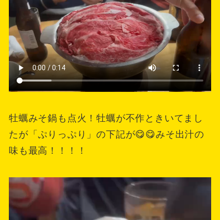
牡蠣みそ鍋も点火！牡蠣が不作ときいてまし
たが「ぷりっぷり」の下記が😋😋みそ出汁の
味も最高！！！！