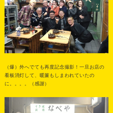
（爆）外へでても再度記念撮影！一旦お店の
看板消灯して、暖簾もしまわれていたの
に。。。。（感謝）