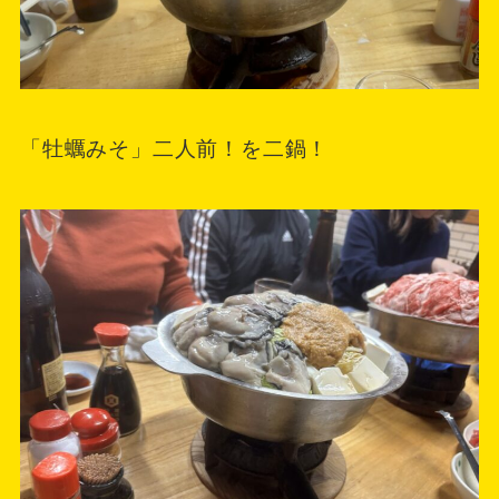
「牡蠣みそ」二人前！を二鍋！