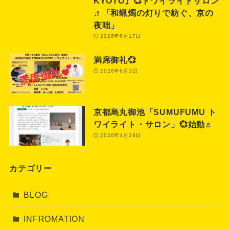
KYOTO』💞トワイライトサロン
♬「和蝋燭の灯りで紡ぐ、京の
夜咄」
2026年6月17日
満席御礼💞
2026年6月3日
京都烏丸御池「SUMUFUMU ト
ワイライト・サロン」💞始動♬
2026年4月28日
カテゴリー
BLOG
INFROMATION