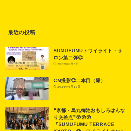
最近の投稿
SUMUFUMUトワイライト・サ
ロン第二弾💞
2026年8月6日
CM撮影💞二本目（爆）
2026年6月18日
❝京都・烏丸御池おもしろはんな
り交差点❞😲😲😲
『SUMUFUMU TERRACE