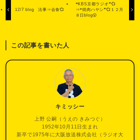
❝KBS京都ラジオ❞💞
12/7 blog 法事⇒会食💞
⇒❝焼肉ハヤシ❞💞１２月
８日blog😲
この記事を書いた人
キミッシー
上野 公嗣（うえの きみつぐ）
1952年10月11日生まれ
新卒で1975年に大阪放送株式会社（ラジオ大