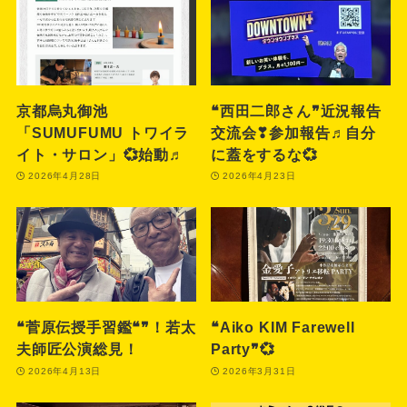
京都烏丸御池
❝西田二郎さん❞近況報告
「SUMUFUMU トワイラ
交流会❣参加報告♬自分
イト・サロン」💞始動♬
に蓋をするな💞
2026年4月28日
2026年4月23日
❝菅原伝授手習鑑❝❞！若太
❝Aiko KIM Farewell
夫師匠公演総見！
Party❞💞
2026年4月13日
2026年3月31日