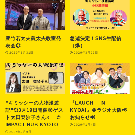
豊竹若太夫義太夫教室発
急遽決定！SNS生配信
表会💞
（爆）
2026年3月31日
2026年3月25日
❝キミッシーの人物漫遊
『LAUGH IN
記❞💞3月19日開催😲ゲス
KYOAI』＠ラジオ大阪📢
ト太田梨沙子さん♬ ＠
お知らせ🔊
IMPACT HUB KYOTO
2026年1月4日
2026年2月9日