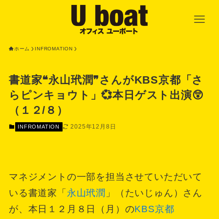
ホーム
INFROMATION
書道家❝永山玳潤❞さんがKBS京都「さ
らピンキョウト」💞本日ゲスト出演😲
（１２/８）
2025年12月8日
INFROMATION
マネジメントの一部を担当させていただいて
いる書道家「
永山玳潤
」（たいじゅん）さん
が、本日１２月８日（月）の
KBS京都