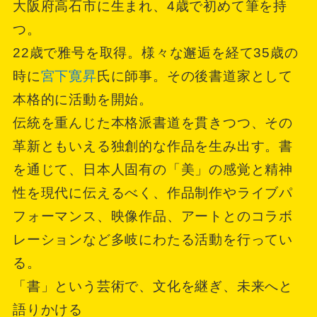
大阪府高石市に生まれ、4歳で初めて筆を持
つ。
22歳で雅号を取得。様々な邂逅を経て35歳の
時に
宮下寛昇
氏に師事。その後書道家として
本格的に活動を開始。
伝統を重んじた本格派書道を貫きつつ、その
革新ともいえる独創的な作品を生み出す。書
を通じて、日本人固有の「美」の感覚と精神
性を現代に伝えるべく、作品制作やライブパ
フォーマンス、映像作品、アートとのコラボ
レーションなど多岐にわたる活動を行ってい
る。
「書」という芸術で、文化を継ぎ、未来へと
語りかける