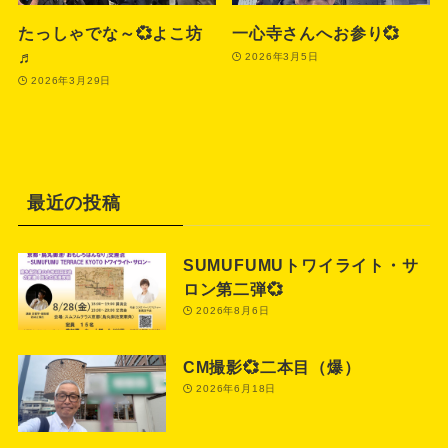
たっしゃでな～💞よこ坊
一心寺さんへお参り💞
♬
2026年3月5日
2026年3月29日
最近の投稿
SUMUFUMUトワイライト・サ
ロン第二弾💞
2026年8月6日
CM撮影💞二本目（爆）
2026年6月18日