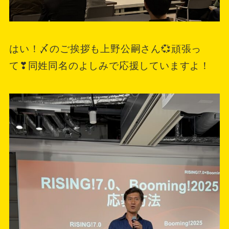
はい！〆のご挨拶も上野公嗣さん💞頑張っ
て❣同姓同名のよしみで応援していますよ！