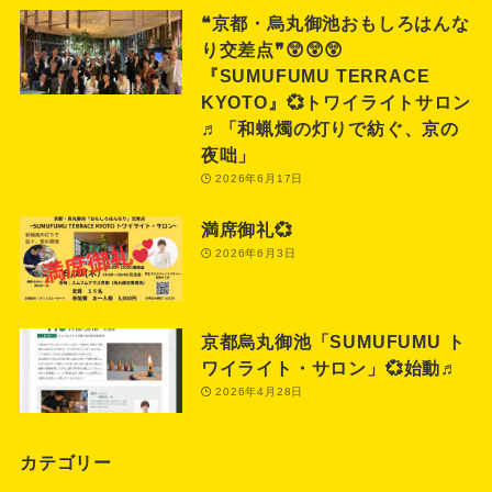
❝京都・烏丸御池おもしろはんな
り交差点❞😲😲😲
『SUMUFUMU TERRACE
KYOTO』💞トワイライトサロン
♬「和蝋燭の灯りで紡ぐ、京の
夜咄」
2026年6月17日
満席御礼💞
2026年6月3日
京都烏丸御池「SUMUFUMU ト
ワイライト・サロン」💞始動♬
2026年4月28日
カテゴリー