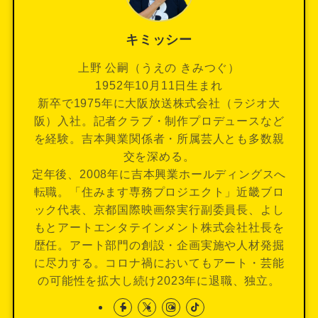
キミッシー
上野 公嗣（うえの きみつぐ）
1952年10月11日生まれ
新卒で1975年に大阪放送株式会社（ラジオ大
阪）入社。記者クラブ・制作プロデュースなど
を経験。吉本興業関係者・所属芸人とも多数親
交を深める。
定年後、2008年に吉本興業ホールディングスへ
転職。「住みます専務プロジエクト」近畿ブロ
ック代表、京都国際映画祭実行副委員長、よし
もとアートエンタテインメント株式会社社長を
歴任。アート部門の創設・企画実施や人材発掘
に尽力する。コロナ禍においてもアート・芸能
の可能性を拡大し続け2023年に退職、独立。