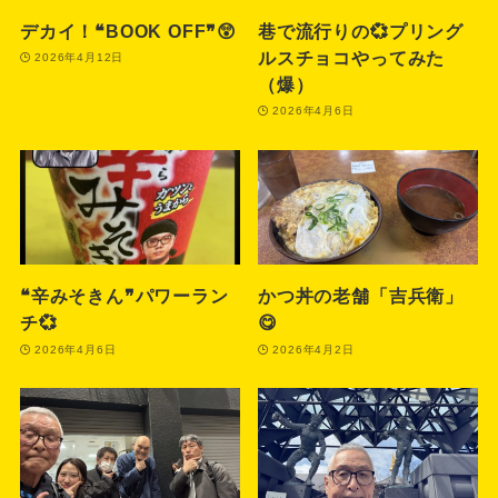
デカイ！❝BOOK OFF❞😲
巷で流行りの💞プリング
ルスチョコやってみた
2026年4月12日
（爆）
2026年4月6日
❝辛みそきん❞パワーラン
かつ丼の老舗「吉兵衛」
チ💞
😋
2026年4月6日
2026年4月2日