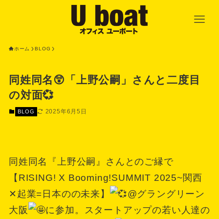
ホーム
BLOG
同姓同名😲「上野公嗣」さんと二度目
の対面💞
2025年6月5日
BLOG
同姓同名『上野公嗣』さんとのご縁で
【RISING! X Booming!SUMMIT 2025~関西
✕起業=日本のの未来】
@グラングリーン
大阪
に参加。スタートアップの若い人達の